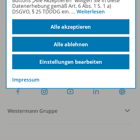
Buttons „Alle Akzeptieren“ willigen Sie in diese
Datenerhebung gemäß Art. 6 Abs. 1 S. 1 a)
DSGVO, § 25 TDDDG ein.
…
Weiterlesen
Sofort profitieren
Alle akzeptieren
Zum Newsletter anmelden
Alle ablehnen
Einstellungen bearbeiten
Folgen Sie uns auf Social Media
Impressum
Westermann Gruppe