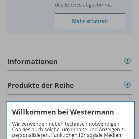
des Buches abgestimmt.
Mehr erfahren
Informationen
Produkte der Reihe
7./
8. Schuljahr
Willkommen bei Westermann
Wir verwenden neben technisch notwendigen
Cookies auch solche, um Inhalte und Anzeigen zu
9./
10. Schuljahr
personalisieren, Funktionen für soziale Medien