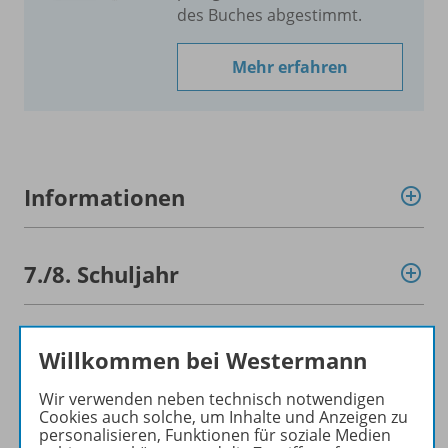
des Buches abgestimmt.
Mehr erfahren
Informationen
7./
8. Schuljahr
9./
10. Schuljahr
Willkommen bei Westermann
Wir verwenden neben technisch notwendigen
Cookies auch solche, um Inhalte und Anzeigen zu
7.-10. Schuljahr
personalisieren, Funktionen für soziale Medien