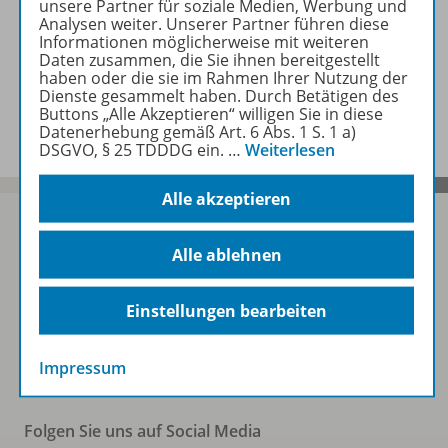
unsere Partner für soziale Medien, Werbung und
Analysen weiter. Unserer Partner führen diese
Empfehlungen der Redaktion
Informationen möglicherweise mit weiteren
Daten zusammen, die Sie ihnen bereitgestellt
haben oder die sie im Rahmen Ihrer Nutzung der
Dienste gesammelt haben. Durch Betätigen des
Benachrichtigungs-Service
Buttons „Alle Akzeptieren“ willigen Sie in diese
Datenerhebung gemäß Art. 6 Abs. 1 S. 1 a)
DSGVO, § 25 TDDDG ein.
…
Weiterlesen
Alle akzeptieren
Alle ablehnen
Sofort profitieren
Einstellungen bearbeiten
Zum Newsletter anmelden
Impressum
Folgen Sie uns auf Social Media