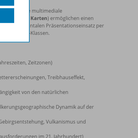
umfangreiche multimediale
 interaktive Karten
) ermöglichen einen
hl für den frontalen Präsentationseinsatz per
g durch iPad-Klassen.
ahreszeiten, Zeitzonen)
ttererscheinungen, Treibhauseffekt,
ngigkeit von den natürlichen
ölkerungsgeographische Dynamik auf der
 Gebirgsentstehung, Vulkanismus und
usforderungen im 21. Jahrhundert)