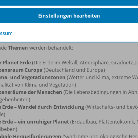
ersichtliche Layout,
Aufgaben mit Selbstkontrolle
sowie 
Einstellungen bearbeiten
tmaterialien (u.a.
Videos, Animationen, Audiodateien und
igen und differenzierenden Unterricht. Es eignet sich sowo
r oder Whiteboard durch die Lehrkraft oder für die Nutzun
essum
nde
Themen
werden behandelt:
r Planet Erde
(Die Erde im Weltall, Atmosphäre, Gradnetz, J
bensraum Europa
(Deutschland und Europa)
ima- und Vegetationszonen
(Wetter und Klima, extreme We
nalität von Klima und Vegetation)
bensräume der Menschen
(Die Lebensbedingungen in Abhä
gebenheiten)
e Erde – Wandel durch Entwicklung
(Wirtschafts- und bev
de)
e Erde – ein unruhiger Planet
(Erdaufbau, Plattentektonik,
dbeben)
obale Herausforderungen
(Syndrome und ökologische Hera