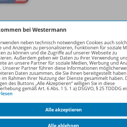
kommen bei Westermann
ept
erwenden neben technisch notwendigen Cookies auch solc
e und Anzeigen zu personalisieren, Funktionen für soziale 
ten zu können und die Zugriffe auf unserer Webseite zu
sieren. Außerdem geben wir Daten zu ihrer Verwendung un
nteraktive Geographieschulbuch
Diercke Geographie
wurde 
ite an unsere Partner für soziale Medien, Werbung und An
r. Unserer Partner führen diese Informationen möglicherwe
s Store verfügbar
:
Zur Vorschau
eiteren Daten zusammen, die Sie ihnen bereitgestellt haben
ie im Rahmen Ihrer Nutzung der Dienste gesammelt haben. 
können Sie sich auch einen
kostenlosen Auszug
aus dem E-B
gen des Buttons „Alle Akzeptieren“ willigen Sie in diese
erhebung gemäß Art. 6 Abs. 1 S. 1 a) DSGVO, § 25 TDDDG e
nteraktiven Geographieschulbuch zu machen.
rlesen
reis beträgt
19,99 Euro
.
Alle akzeptieren
Book behandelt die wesentlichen Unterrichtsinhalte der Jahr
sländern ca. 70% der Lehrplaninhalte ab.
Alle ablehnen