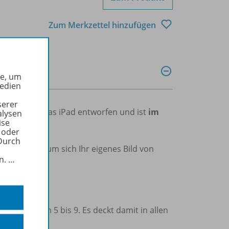
Zum Merkzettel hinzufügen
he, um
Medien
serer
speziell für das iPad entworfen und ist
im
alysen
ise
 oder
Durch
ook laden, um sich Ihr eigenes Bild von
in.
…
gangsstufen 5 bis 9. Es deckt damit in allen