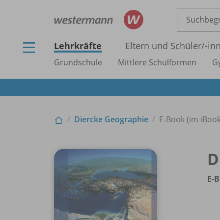
Lehrkräfte
Eltern und Schüler/
-in
Grundschule
Mittlere Schulformen
G
Diercke Geographie
E-Book (im iBook
D
E-B