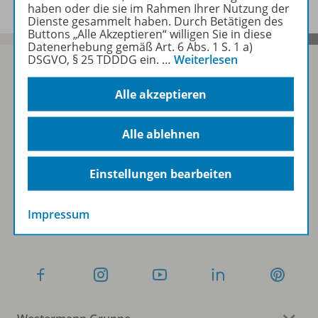
haben oder die sie im Rahmen Ihrer Nutzung der
Dienste gesammelt haben. Durch Betätigen des
Buttons „Alle Akzeptieren“ willigen Sie in diese
Datenerhebung gemäß Art. 6 Abs. 1 S. 1 a)
DSGVO, § 25 TDDDG ein.
…
Weiterlesen
Alle akzeptieren
Sofort profitieren
Alle ablehnen
Zum Newsletter anmelden
Einstellungen bearbeiten
Folgen Sie uns auf Social Media
Impressum