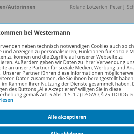
en/
Autorinnen
Roland Lötzerich, Peter J. S
kommen bei Westermann
ukte der Reihe
erwenden neben technisch notwendigen Cookies auch solc
e und Anzeigen zu personalisieren, Funktionen für soziale 
ten zu können und die Zugriffe auf unserer Webseite zu
sieren. Außerdem geben wir Daten zu ihrer Verwendung un
ite an unsere Partner für soziale Medien, Werbung und An
Schulbuch
r. Unserer Partner führen diese Informationen möglicherwe
978-
eiteren Daten zusammen, die Sie ihnen bereitgestellt haben
ie im Rahmen Ihrer Nutzung der Dienste gesammelt haben. 
Lieferbar
gen des Buttons „Alle Akzeptieren“ willigen Sie in diese
erhebung gemäß Art. 6 Abs. 1 S. 1 a) DSGVO, § 25 TDDDG e
rlesen
Alle akzeptieren
Alle ablehnen