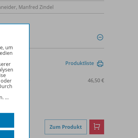
chneider, Manfred Zindel
he, um
Medien
Produktliste
serer
alysen
ise
3-8045-4260-0
46,50 €
 oder
Durch
in.
…
Zum Produkt