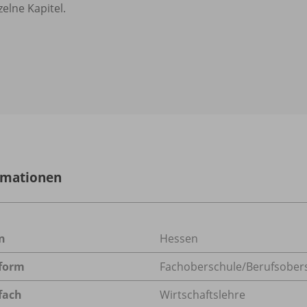
zelne Kapitel.
rmationen
n
Hessen
form
Fachoberschule/
Berufsober
fach
Wirtschaftslehre