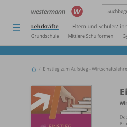
Lehrkräfte
Eltern und Schüler/
-in
Grundschule
Mittlere Schulformen
G
Einstieg zum Aufstieg - Wirtschaftslehr
E
Wir
Das
Pro