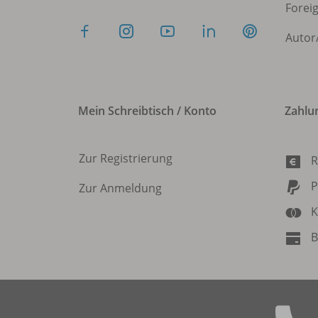
Forei
Autor
Mein Schreibtisch / Konto
Zahlu
Zur Registrierung
R
P
Zur Anmeldung
K
B