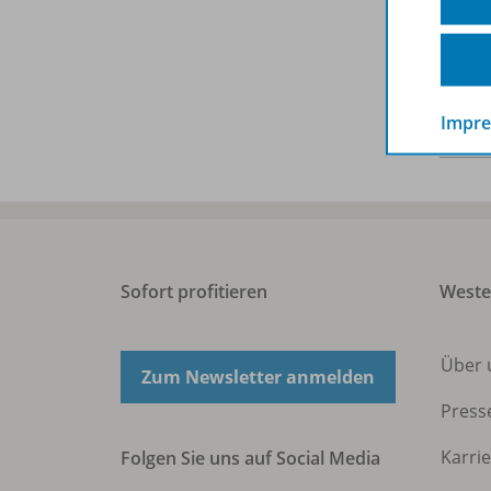
Bena
Impr
Sofort profitieren
West
Über 
Zum Newsletter anmelden
Press
Karri
Folgen Sie uns auf Social Media