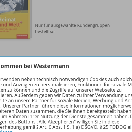
Nur für ausgewählte Kundengruppen
bestellbar
kommen bei Westermann
nzende Materialien
erwenden neben technisch notwendigen Cookies auch solc
e und Anzeigen zu personalisieren, Funktionen für soziale 
ten zu können und die Zugriffe auf unserer Webseite zu
sieren. Außerdem geben wir Daten zu ihrer Verwendung un
Arabische Generallegende
ite an unsere Partner für soziale Medien, Werbung und An
r. Unserer Partner führen diese Informationen möglicherwe
Integration Arabisch sprechender
eiteren Daten zusammen, die Sie ihnen bereitgestellt haben
Kinder
ie im Rahmen Ihrer Nutzung der Dienste gesammelt haben. 
gen des Buttons „Alle Akzeptieren“ willigen Sie in diese
erhebung gemäß Art. 6 Abs. 1 S. 1 a) DSGVO, § 25 TDDDG e
Sofort verfügbar