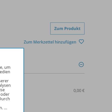
Zum Produkt
Zum Merkzettel hinzufügen
he, um
Medien
serer
alysen
ise
0,00 €
 oder
Durch
in.
…