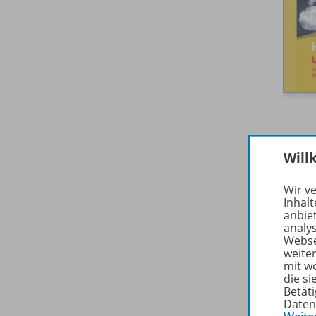
Will
Ergä
Wir v
Inhalt
anbie
analy
Webse
weite
mit w
die s
Betäti
Daten