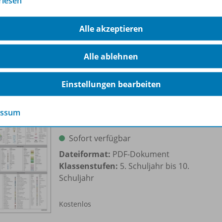
rlesen
Dateiformat:
PDF-Dokument
Klassenstufen:
5. Schuljahr bis 10.
Alle akzeptieren
Schuljahr
Alle ablehnen
Kostenlos
Einstellungen bearbeiten
essum
Rumänische Generallegende
Sofort verfügbar
Dateiformat:
PDF-Dokument
Klassenstufen:
5. Schuljahr bis 10.
Schuljahr
Kostenlos