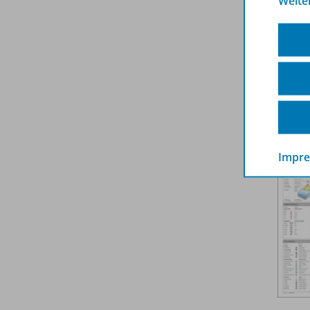
Weite
Impr