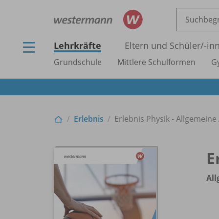
Lehrkräfte
Eltern und Schüler/
-in
Grundschule
Mittlere Schulformen
G
Erlebnis
Erlebnis Physik - Allgemein
E
Al