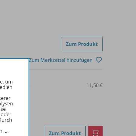
Zum Produkt
Zum Merkzettel hinzufügen
he, um
3-14-117083-2
11,50 €
Medien
serer
alysen
ise
 oder
Durch
in.
…
Zum Produkt