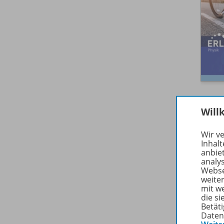
Will
Wir v
Inhalt
anbie
analy
Webse
weite
mit w
die s
Betäti
Daten