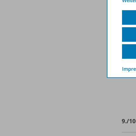
Weite
Impr
9./
10