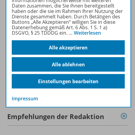
Video
Informationen möglicherweise mit weiteren
Daten zusammen, die Sie ihnen bereitgestellt
haben oder die sie im Rahmen Ihrer Nutzung der
Dienste gesammelt haben. Durch Betätigen des
Buttons „Alle Akzeptieren“ willigen Sie in diese
Werbematerial
Datenerhebung gemäß Art. 6 Abs. 1 S. 1 a)
DSGVO, § 25 TDDDG ein.
…
Weiterlesen
Teilvorabdruck
Alle akzeptieren
Alle ablehnen
Ergänzende Materialien
Einstellungen bearbeiten
Vorlage
Impressum
Empfehlungen der Redaktion