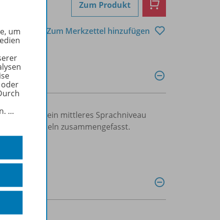
Zum Produkt
Zum Merkzettel hinzufügen
he, um
Medien
serer
alysen
ise
 oder
Durch
in.
…
iftlich. Auf ein mittleres Sprachniveau
t und in Kapiteln zusammengefasst.