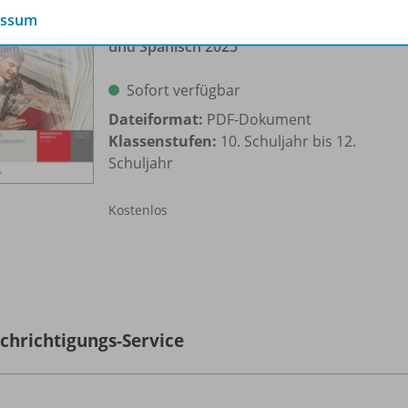
Broschüre Lektüren und
essum
Unterrichtsmaterialien Französisch
und Spanisch 2025
Sofort verfügbar
Dateiformat:
PDF-Dokument
Klassenstufen:
10. Schuljahr bis 12.
Schuljahr
Kostenlos
chrichtigungs-Service