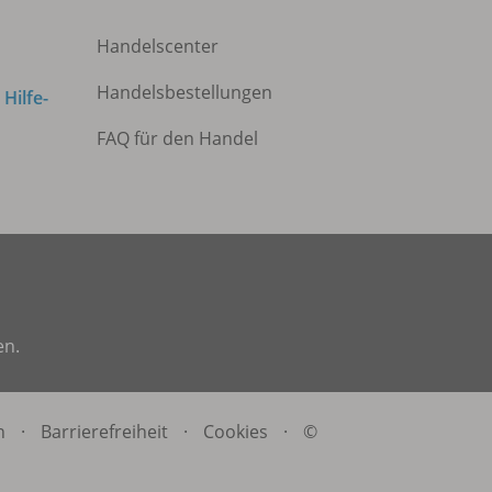
Handelscenter
Handelsbestellungen
m
Hilfe-
FAQ für den Handel
en.
n
·
Barrierefreiheit
·
Cookies
·
©