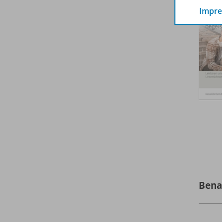
Impr
Bena