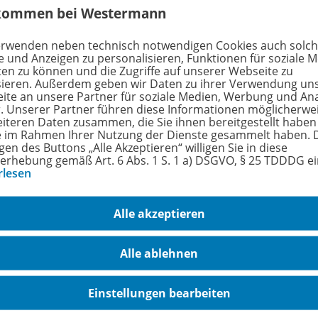
kommen bei Westermann
erwenden neben technisch notwendigen Cookies auch solc
e und Anzeigen zu personalisieren, Funktionen für soziale 
ten zu können und die Zugriffe auf unserer Webseite zu
sieren. Außerdem geben wir Daten zu ihrer Verwendung un
ite an unsere Partner für soziale Medien, Werbung und An
ept
r. Unserer Partner führen diese Informationen möglicherwe
eiteren Daten zusammen, die Sie ihnen bereitgestellt haben
ie im Rahmen Ihrer Nutzung der Dienste gesammelt haben. 
gen des Buttons „Alle Akzeptieren“ willigen Sie in diese
erhebung gemäß Art. 6 Abs. 1 S. 1 a) DSGVO, § 25 TDDDG e
n Aufbau eines aktiven Sprachgebrauchs – mündlich und schr
rlesen
richtet. Über 5000 Stichwörter sind in Wortfeldern geordne
Alle akzeptieren
Alle ablehnen
ematerial
Einstellungen bearbeiten