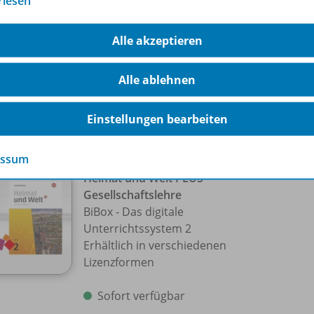
rlesen
Schulbuch 2
Alle akzeptieren
Lieferbar
Alle ablehnen
Ergänzende Digitalprodukte erhältlich
Einstellungen bearbeiten
essum
Heimat und Welt PLUS
Gesellschaftslehre
BiBox - Das digitale
Unterrichtssystem 2
Erhältlich in verschiedenen
Lizenzformen
Sofort verfügbar