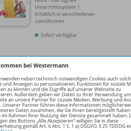
BiBox - Das digitale
Unterrichtssystem 1
Erhältlich in verschiedenen
Lizenzformen
Sofort verfügbar
kommen bei Westermann
erwenden neben technisch notwendigen Cookies auch solc
e und Anzeigen zu personalisieren, Funktionen für soziale 
 Schuljahr
ten zu können und die Zugriffe auf unserer Webseite zu
sieren. Außerdem geben wir Daten zu ihrer Verwendung un
ite an unsere Partner für soziale Medien, Werbung und An
r. Unserer Partner führen diese Informationen möglicherwe
eiteren Daten zusammen, die Sie ihnen bereitgestellt haben
ie im Rahmen Ihrer Nutzung der Dienste gesammelt haben. 
gen des Buttons „Alle Akzeptieren“ willigen Sie in diese
Heimat und Welt PLUS
erhebung gemäß Art. 6 Abs. 1 S. 1 a) DSGVO, § 25 TDDDG e
Gesellschaftslehre
978-