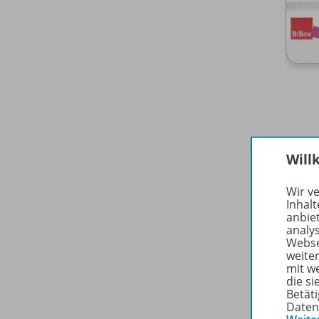
Will
Wir v
Inhalt
7./
8.
anbie
analy
Webse
weite
mit w
die s
Betäti
Daten