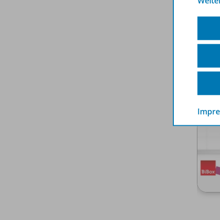
Weite
Impr