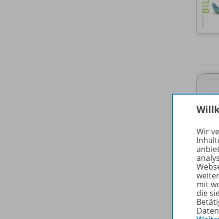
Will
Wir v
Inhalt
anbie
analy
Webse
weite
mit w
die s
Betäti
Daten