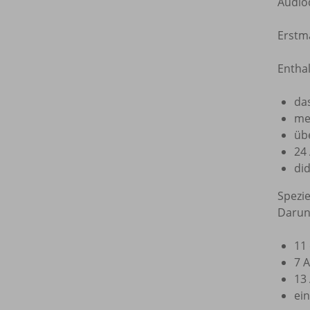
Audiod
Erstm
Enthal
da
meh
üb
24
di
Spezie
Darun
11 
7 
13
ein