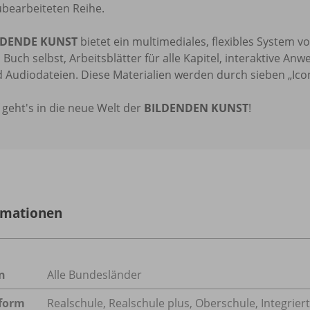
bearbeiteten Reihe.
LDENDE KUNST
bietet ein multimediales, flexibles Syste
 Buch selbst, Arbeitsblätter für alle Kapitel, interaktive 
 Audiodateien. Diese Materialien werden durch sieben „Icon
 geht's in die neue Welt der
BILDENDEN KUNST
!
rmationen
n
Alle Bundesländer
form
Realschule, Realschule plus, Oberschule, Integri