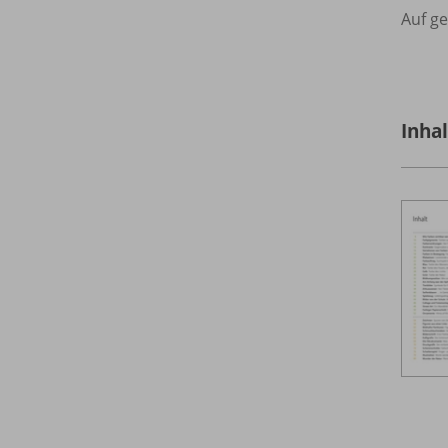
Auf ge
Inha