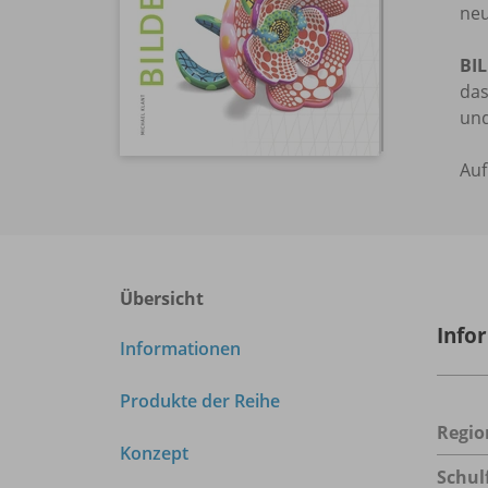
neu
BI
das
und
Auf
Übersicht
Info
Informationen
Produkte der Reihe
Regio
Konzept
Schul