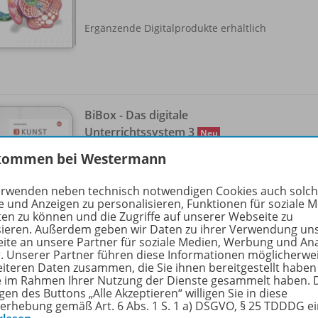
Ergänzende Digitalprodukte erhältlich
BiBox - Das digitale
Unterrichtssystem 3
Neu
Erhältlich in verschiedenen
kommen bei Westermann
Lizenzformen
erwenden neben technisch notwendigen Cookies auch solc
Sofort verfügbar
e und Anzeigen zu personalisieren, Funktionen für soziale 
ten zu können und die Zugriffe auf unserer Webseite zu
sieren. Außerdem geben wir Daten zu ihrer Verwendung un
ite an unsere Partner für soziale Medien, Werbung und An
r. Unserer Partner führen diese Informationen möglicherwe
eiteren Daten zusammen, die Sie ihnen bereitgestellt haben
ie im Rahmen Ihrer Nutzung der Dienste gesammelt haben. 
gen des Buttons „Alle Akzeptieren“ willigen Sie in diese
erhebung gemäß Art. 6 Abs. 1 S. 1 a) DSGVO, § 25 TDDDG e