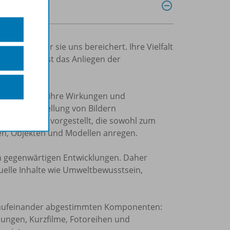
 und wie sehr sie uns bereichert. Ihre Vielfalt
 zu geben, ist das Anliegen der
ten und über ihre Wirkungen und
n zur Herstellung von Bildern
lte Themen vorgestellt, die sowohl zum
ken, Objekten und Modellen anregen.
an gegenwärtigen Entwicklungen. Daher
uelle Inhalte wie Umweltbewusstsein,
on aufeinander abgestimmten Komponenten:
ndungen, Kurzfilme, Fotoreihen und