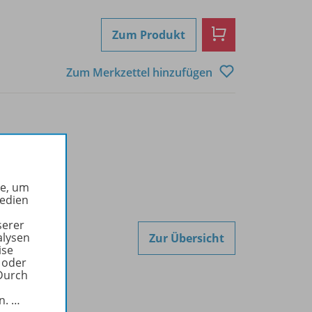
Zum Produkt
Zum Merkzettel hinzufügen
he, um
Medien
serer
alysen
Zur Übersicht
ise
 oder
Durch
in.
…