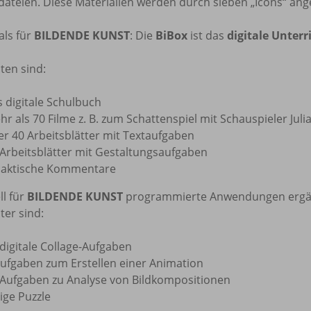
ateien. Diese Materialien werden durch sieben „Icons“ ange
als für
BILDENDE KUNST
: Die
BiBox
ist das
digitale Unter
ten sind:
s digitale Schulbuch
r als 70 Filme z. B. zum Schattenspiel mit Schauspieler Juli
er 40 Arbeitsblätter mit Textaufgaben
 Arbeitsblätter mit Gestaltungsaufgaben
daktische Kommentare
ll für
BILDENDE KUNST
programmierte Anwendungen ergänze
ter sind:
digitale Collage-Aufgaben
Aufgaben zum Erstellen einer Animation
 Aufgaben zu Analyse von Bildkompositionen
ige Puzzle