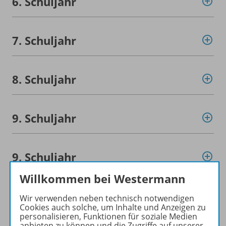
6. Schuljahr
7. Schuljahr
8. Schuljahr
9. Schuljahr
9. Schuljahr
Hauptschulbildungsgang
Willkommen bei Westermann
Wir verwenden neben technisch notwendigen
Cookies auch solche, um Inhalte und Anzeigen zu
10. Schuljahr
personalisieren, Funktionen für soziale Medien
anbieten zu können und die Zugriffe auf unserer