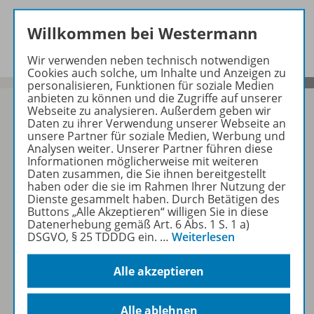
Benachrichtigungs-Service
Willkommen bei Westermann
Wir verwenden neben technisch notwendigen
Cookies auch solche, um Inhalte und Anzeigen zu
personalisieren, Funktionen für soziale Medien
anbieten zu können und die Zugriffe auf unserer
Webseite zu analysieren. Außerdem geben wir
Daten zu ihrer Verwendung unserer Webseite an
unsere Partner für soziale Medien, Werbung und
Sofort profitieren
Analysen weiter. Unserer Partner führen diese
Informationen möglicherweise mit weiteren
Daten zusammen, die Sie ihnen bereitgestellt
haben oder die sie im Rahmen Ihrer Nutzung der
Zum Newsletter anmelden
Dienste gesammelt haben. Durch Betätigen des
Buttons „Alle Akzeptieren“ willigen Sie in diese
Datenerhebung gemäß Art. 6 Abs. 1 S. 1 a)
DSGVO, § 25 TDDDG ein.
…
Weiterlesen
Folgen Sie uns auf Social Media
Alle akzeptieren
Alle ablehnen