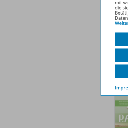
mit w
die s
Betäti
Daten
Weite
Impr