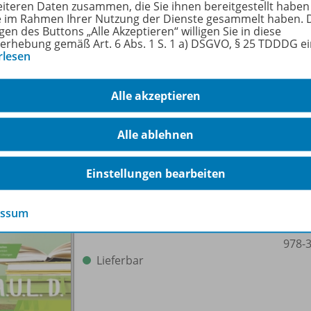
eiteren Daten zusammen, die Sie ihnen bereitgestellt haben
ie im Rahmen Ihrer Nutzung der Dienste gesammelt haben. 
Klassenarbeitstrainer 6
gen des Buttons „Alle Akzeptieren“ willigen Sie in diese
978-
erhebung gemäß Art. 6 Abs. 1 S. 1 a) DSGVO, § 25 TDDDG e
rlesen
Lieferbar
Alle akzeptieren
Alle ablehnen
Einstellungen bearbeiten
essum
Klassenarbeitstrainer 7
978-
Lieferbar