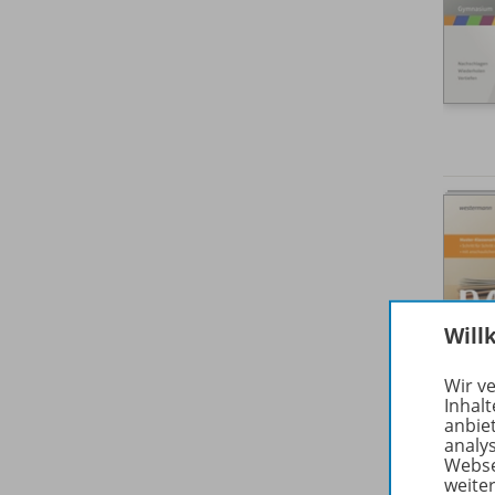
Will
Wir v
Inhalt
anbie
analy
Webse
weite