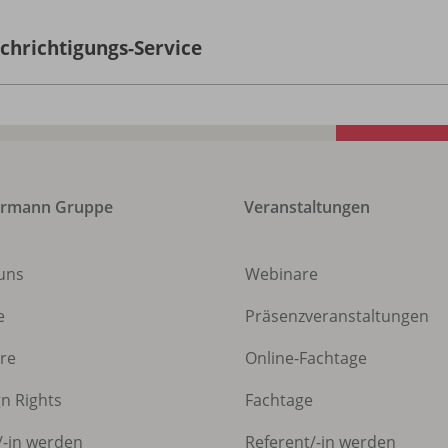
chrichtigungs-Service
ermann Gruppe
Veranstaltungen
uns
Webinare
e
Präsenzveranstaltungen
ere
Online-Fachtage
gn Rights
Fachtage
/
-in werden
Referent/
-in werden