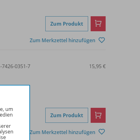
Zum Produkt
Zum Merkzettel hinzufügen
3-7426-0351-7
15,95 €
he, um
Medien
Zum Produkt
serer
alysen
Zum Merkzettel hinzufügen
ise