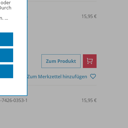
 oder
Durch
3-7426-0352-4
15,95 €
in.
…
Zum Produkt
Zum Merkzettel hinzufügen
3-7426-0353-1
15,95 €