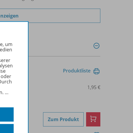
anzeigen
he, um
Medien
serer
alysen
Produktliste
ise
 oder
Durch
044
1,95 €
in.
…
Zum Produkt