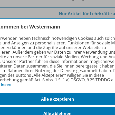
Nur Artikel für Lehrkräfte 
kommen bei Westermann
erwenden neben technisch notwendigen Cookies auch solc
ukte der Reihe
e und Anzeigen zu personalisieren, Funktionen für soziale 
ten zu können und die Zugriffe auf unserer Webseite zu
sieren. Außerdem geben wir Daten zu ihrer Verwendung un
ite an unsere Partner für soziale Medien, Werbung und An
r. Unserer Partner führen diese Informationen möglicherwe
eiteren Daten zusammen, die Sie ihnen bereitgestellt haben
Poster Praxis Geschichte
ie im Rahmen Ihrer Nutzung der Dienste gesammelt haben. 
gen des Buttons „Alle Akzeptieren“ willigen Sie in diese
Ägypten und Rom
9692
erhebung gemäß Art. 6 Abs. 1 S. 1 a) DSGVO, § 25 TDDDG e
rlesen
Lieferbar
Alle akzeptieren
Alle ablehnen