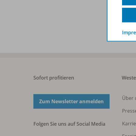
Bena
Impr
Sofort profitieren
West
Über 
Zum Newsletter anmelden
Press
Karri
Folgen Sie uns auf Social Media