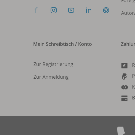
Forei
Autor
Mein Schreibtisch / Konto
Zahlu
Zur Registrierung
R
P
Zur Anmeldung
K
B