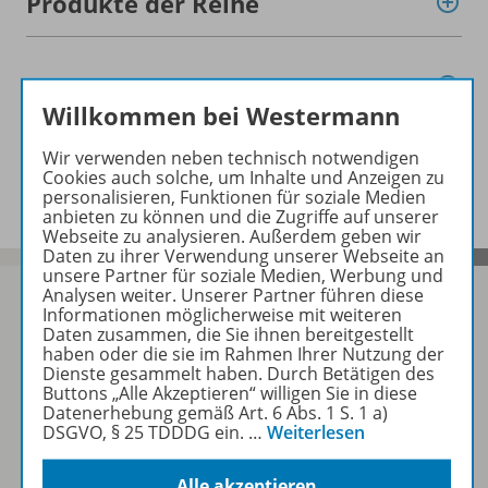
Produkte der Reihe
Konzept
Willkommen bei Westermann
Wir verwenden neben technisch notwendigen
Benachrichtigungs-Service
Cookies auch solche, um Inhalte und Anzeigen zu
personalisieren, Funktionen für soziale Medien
anbieten zu können und die Zugriffe auf unserer
Webseite zu analysieren. Außerdem geben wir
Daten zu ihrer Verwendung unserer Webseite an
unsere Partner für soziale Medien, Werbung und
Analysen weiter. Unserer Partner führen diese
Informationen möglicherweise mit weiteren
Daten zusammen, die Sie ihnen bereitgestellt
haben oder die sie im Rahmen Ihrer Nutzung der
Sofort profitieren
Dienste gesammelt haben. Durch Betätigen des
Buttons „Alle Akzeptieren“ willigen Sie in diese
Datenerhebung gemäß Art. 6 Abs. 1 S. 1 a)
Zum Newsletter anmelden
DSGVO, § 25 TDDDG ein.
…
Weiterlesen
Alle akzeptieren