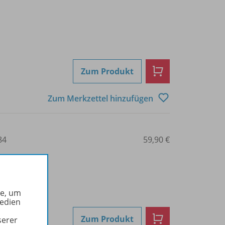
Zum Produkt
Zum Merkzettel hinzufügen
84
59,90 €
he, um
Medien
Zum Produkt
serer