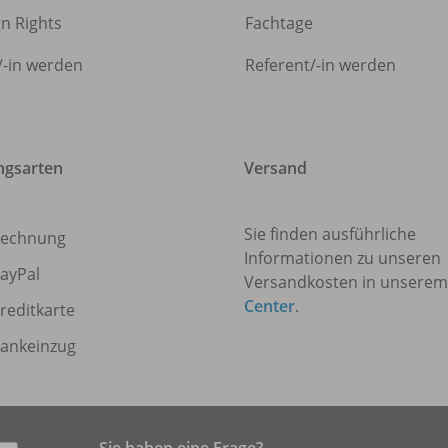
gn Rights
Fachtage
/
-in werden
Referent/
-in werden
ngsarten
Versand
Sie finden ausführliche
echnung
Informationen zu unseren
ayPal
Versandkosten in unsere
Center
.
reditkarte
ankeinzug
Sie haben eine Frage?