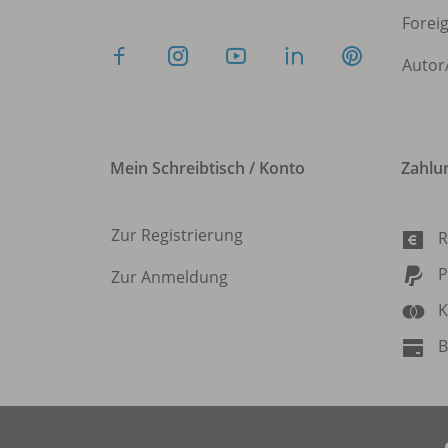
Forei
Autor
Mein Schreibtisch / Konto
Zahlu
Zur Registrierung
R
P
Zur Anmeldung
K
B