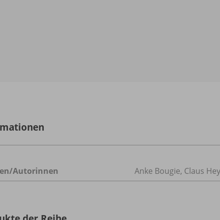
rmationen
en/
Autorinnen
Anke Bougie, Claus He
ukte der Reihe