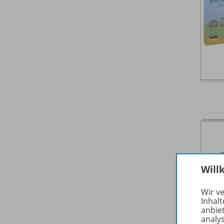
Will
Wir v
Inhalt
anbie
analy