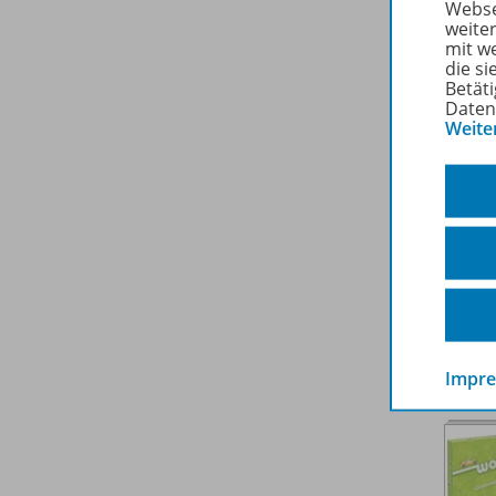
Webse
weite
mit w
die s
Betäti
Daten
Weite
Impr