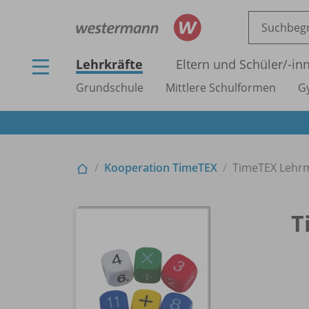
Lehrkräfte
Eltern und Schüler/
-in
Grundschule
Mittlere Schulformen
G
Kooperation TimeTEX
TimeTEX Lehrm
T