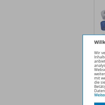
Will
Wir v
Inhalt
anbie
analy
Webse
weite
mit w
die s
Betäti
Daten
Weite