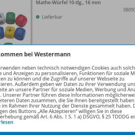
Mathe-Würfel 10-tlg., 16 mm
3809
Lieferbar
kommen bei Westermann
erwenden neben technisch notwendigen Cookies auch solc
e und Anzeigen zu personalisieren, Funktionen für soziale 
ten zu können und die Zugriffe auf unserer Webseite zu
sieren. Außerdem geben wir Daten zu ihrer Verwendung un
ite an unsere Partner für soziale Medien, Werbung und An
r. Unserer Partner führen diese Informationen möglicherwe
Set Flüster-Würfel 6-tlg. Englisch -
eiteren Daten zusammen, die Sie ihnen bereitgestellt haben
Geschichten, 4 cm
3809
ie im Rahmen Ihrer Nutzung der Dienste gesammelt haben. 
gen des Buttons „Alle Akzeptieren“ willigen Sie in diese
erhebung gemäß Art. 6 Abs. 1 S. 1 a) DSGVO, § 25 TDDDG e
Lieferbar
rlesen