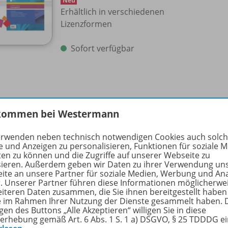
Neu
Erhältlich in verschiedenen
Lizenzformen
Sofort verfügbar
kommen bei Westermann
ept
erwenden neben technisch notwendigen Cookies auch solc
e und Anzeigen zu personalisieren, Funktionen für soziale 
ten zu können und die Zugriffe auf unserer Webseite zu
sieren. Außerdem geben wir Daten zu ihrer Verwendung un
ite an unsere Partner für soziale Medien, Werbung und An
r Baden-Württemberg entwickelte Material versteht sich al
r. Unserer Partner führen diese Informationen möglicherwe
ch in der Kursstufe.
eiteren Daten zusammen, die Sie ihnen bereitgestellt haben
ie im Rahmen Ihrer Nutzung der Dienste gesammelt haben. 
gen des Buttons „Alle Akzeptieren“ willigen Sie in diese
aket zum Abitur 2028
für
Schülerinnen
und Schüler
beste
erhebung gemäß Art. 6 Abs. 1 S. 1 a) DSGVO, § 25 TDDDG e