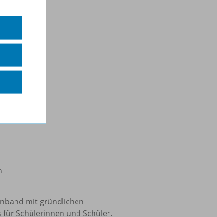
n
enband mit gründlichen
 für Schülerinnen und Schüler.