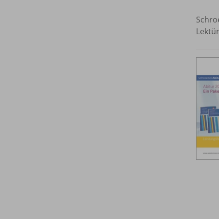
Schroe
Lektür