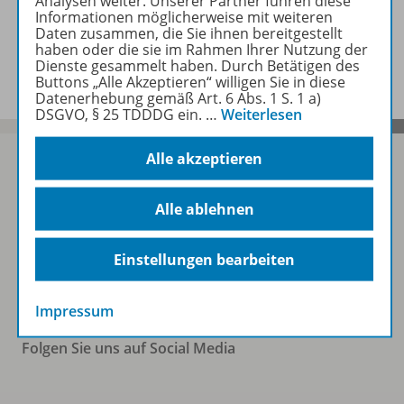
Analysen weiter. Unserer Partner führen diese
Informationen möglicherweise mit weiteren
Daten zusammen, die Sie ihnen bereitgestellt
haben oder die sie im Rahmen Ihrer Nutzung der
Benachrichtigungs-Service
Dienste gesammelt haben. Durch Betätigen des
Buttons „Alle Akzeptieren“ willigen Sie in diese
Datenerhebung gemäß Art. 6 Abs. 1 S. 1 a)
DSGVO, § 25 TDDDG ein.
…
Weiterlesen
Alle akzeptieren
Sofort profitieren
Alle ablehnen
Einstellungen bearbeiten
Zum Newsletter anmelden
Impressum
Folgen Sie uns auf Social Media