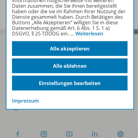
Informationen möglicherweise mit weiteren
Daten zusammen, die Sie ihnen bereitgestellt
Benachrichtigungs-Service
haben oder die sie im Rahmen Ihrer Nutzung der
Dienste gesammelt haben. Durch Betätigen des
Buttons „Alle Akzeptieren“ willigen Sie in diese
Datenerhebung gemäß Art. 6 Abs. 1 S. 1 a)
DSGVO, § 25 TDDDG ein.
…
Weiterlesen
Alle akzeptieren
Sofort profitieren
Alle ablehnen
Zum Newsletter anmelden
Einstellungen bearbeiten
Impressum
Folgen Sie uns auf Social Media