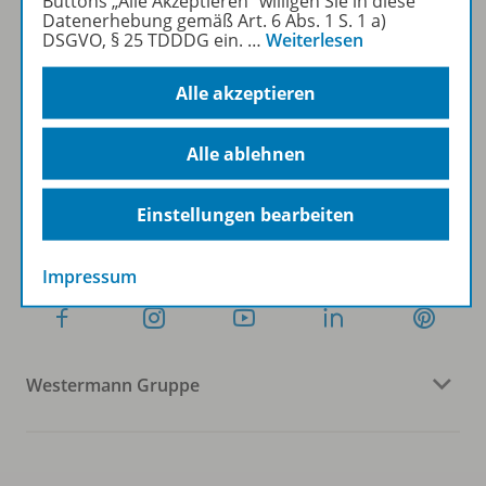
Buttons „Alle Akzeptieren“ willigen Sie in diese
Datenerhebung gemäß Art. 6 Abs. 1 S. 1 a)
DSGVO, § 25 TDDDG ein.
…
Weiterlesen
Sofort profitieren
Alle akzeptieren
Zum Newsletter anmelden
Alle ablehnen
Einstellungen bearbeiten
Folgen Sie uns auf Social Media
Impressum
Westermann Gruppe