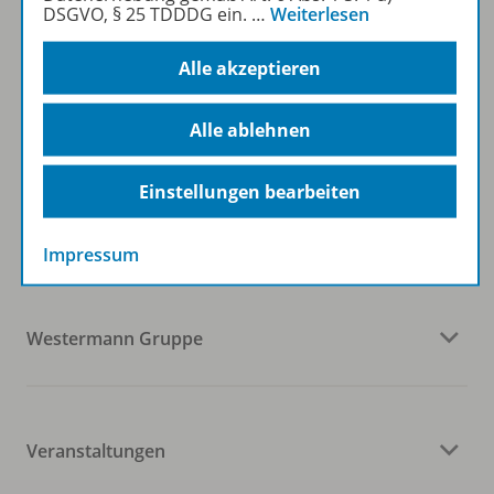
Sofort profitieren
DSGVO, § 25 TDDDG ein.
…
Weiterlesen
Alle akzeptieren
Zum Newsletter anmelden
Alle ablehnen
Folgen Sie uns auf Social Media
Einstellungen bearbeiten
Impressum
Westermann Gruppe
Veranstaltungen