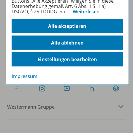
Buttons „Alle Akzeptieren“ willigen Sie in diese
Datenerhebung gemäß Art. 6 Abs. 1 S. 1 a)
DSGVO, § 25 TDDDG ein.
…
Weiterlesen
Sofort profitieren
Alle akzeptieren
Zum Newsletter anmelden
Alle ablehnen
Einstellungen bearbeiten
Folgen Sie uns auf Social Media
Impressum
Westermann Gruppe