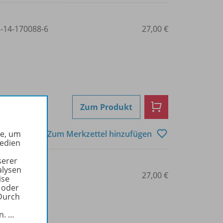
3-14-170088-6
27,00 €
Zum Produkt
he, um
Zum Merkzettel hinzufügen
Medien
serer
alysen
3-14-024737-5
27,00 €
ise
 oder
Durch
in.
…