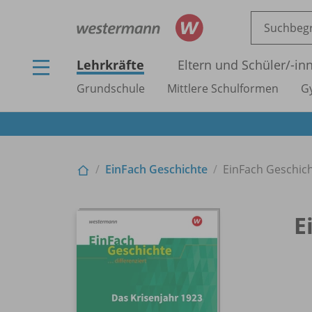
Lehrkräfte
Eltern und Schüler/
-in
Grundschule
Mittlere Schulformen
G
EinFach Geschichte
EinFach Geschicht
E