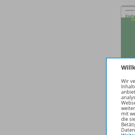
Will
Wir v
Inhalt
anbie
analy
Webse
weite
mit w
die s
Betäti
Daten