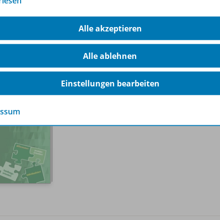
rlesen
Alle akzeptieren
Alle ablehnen
Einstellungen bearbeiten
Humanismus und Renaissance
978-
Lieferbar
essum