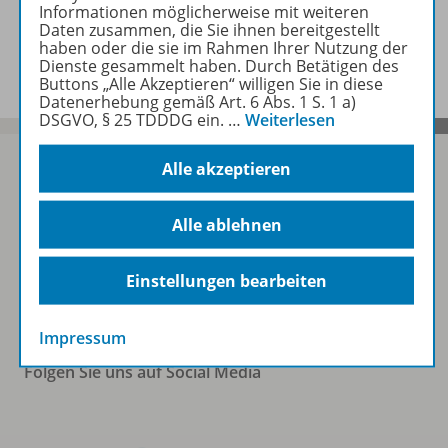
Informationen möglicherweise mit weiteren
Daten zusammen, die Sie ihnen bereitgestellt
Benachrichtigungs-Service
haben oder die sie im Rahmen Ihrer Nutzung der
Dienste gesammelt haben. Durch Betätigen des
Buttons „Alle Akzeptieren“ willigen Sie in diese
Datenerhebung gemäß Art. 6 Abs. 1 S. 1 a)
DSGVO, § 25 TDDDG ein.
…
Weiterlesen
Alle akzeptieren
Sofort profitieren
Alle ablehnen
Einstellungen bearbeiten
Zum Newsletter anmelden
Impressum
Folgen Sie uns auf Social Media