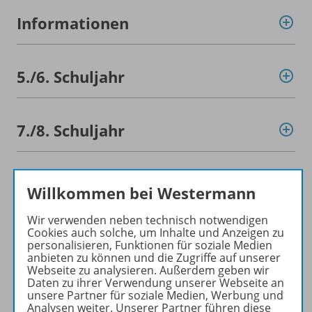
Informationen
5./
6. Schuljahr
7./
8. Schuljahr
9./
10. Schuljahr
Willkommen bei Westermann
Wir verwenden neben technisch notwendigen
Cookies auch solche, um Inhalte und Anzeigen zu
Ergänzende Materialien
personalisieren, Funktionen für soziale Medien
anbieten zu können und die Zugriffe auf unserer
Webseite zu analysieren. Außerdem geben wir
Daten zu ihrer Verwendung unserer Webseite an
Empfehlungen der Redaktion
unsere Partner für soziale Medien, Werbung und
Analysen weiter. Unserer Partner führen diese