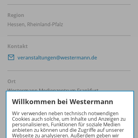
Region
Hessen, Rheinland-Pfalz
Kontakt
veranstaltungen@westermann.de
Ort
Westermann Medienzentrum Frankfurt
Vilbeler Straße 29
Willkommen bei Westermann
60313 Frankfurt am Main
Zum Routenplaner bei Google Maps
Wir verwenden neben technisch notwendigen
Cookies auch solche, um Inhalte und Anzeigen zu
personalisieren, Funktionen für soziale Medien
anbieten zu können und die Zugriffe auf unserer
Preis
Webseite zu analysieren. Außerdem geben wir