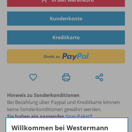
In den Warenkorb
Kundenkonto
Kreditkarte
Hinweis zu Sonderkonditionen
Bei Bezahlung über Paypal und Kreditkarte können
keine Sonderkonditionen gewährt werden.
Sie haben ein passendes
Spar-Paket
?
Um den für Sie gültigen Preis zu sehen,
melden Sie
Willkommen bei Westermann
sich bitte an
.