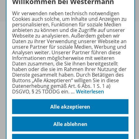
Willkommen bei Westermann
Um den für Sie gültigen Preis zu sehen,
melden Sie
sich bitte an
.
Wir verwenden neben technisch notwendigen
Cookies auch solche, um Inhalte und Anzeigen zu
personalisieren, Funktionen für soziale Medien
anbieten zu können und die Zugriffe auf unserer
Webseite zu analysieren. Außerdem geben wir
Daten zu ihrer Verwendung unserer Webseite an
unsere Partner für soziale Medien, Werbung und
Informationen
Analysen weiter. Unserer Partner führen diese
Informationen möglicherweise mit weiteren
Daten zusammen, die Sie ihnen bereitgestellt
haben oder die sie im Rahmen Ihrer Nutzung der
Beschreibung
Dienste gesammelt haben. Durch Betätigen des
Buttons „Alle Akzeptieren“ willigen Sie in diese
Datenerhebung gemäß Art. 6 Abs. 1 S. 1 a)
DSGVO, § 25 TDDDG ein.
…
Weiterlesen
Weitere Inhalte der Ausgabe
Alle akzeptieren
Spar-Pakete
Alle ablehnen