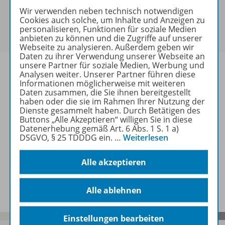
Sie haben ein passendes
Spar-Paket
?
Wir verwenden neben technisch notwendigen
Cookies auch solche, um Inhalte und Anzeigen zu
Um den für Sie gültigen Preis zu sehen,
melden Sie
personalisieren, Funktionen für soziale Medien
sich bitte an
.
anbieten zu können und die Zugriffe auf unserer
Webseite zu analysieren. Außerdem geben wir
Daten zu ihrer Verwendung unserer Webseite an
unsere Partner für soziale Medien, Werbung und
Analysen weiter. Unserer Partner führen diese
Informationen möglicherweise mit weiteren
Daten zusammen, die Sie ihnen bereitgestellt
Informationen
haben oder die sie im Rahmen Ihrer Nutzung der
Dienste gesammelt haben. Durch Betätigen des
Buttons „Alle Akzeptieren“ willigen Sie in diese
Datenerhebung gemäß Art. 6 Abs. 1 S. 1 a)
Weitere Inhalte der Ausgabe
DSGVO, § 25 TDDDG ein.
…
Weiterlesen
Alle akzeptieren
Spar-Pakete
Alle ablehnen
Einstellungen bearbeiten