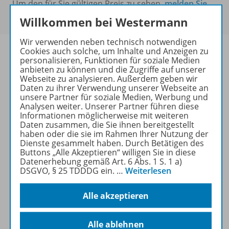
Um den für Sie gültigen Preis zu sehen,
melden Sie
sich bitte an
.
Willkommen bei Westermann
Wir verwenden neben technisch notwendigen
Cookies auch solche, um Inhalte und Anzeigen zu
personalisieren, Funktionen für soziale Medien
anbieten zu können und die Zugriffe auf unserer
Webseite zu analysieren. Außerdem geben wir
Informationen
Daten zu ihrer Verwendung unserer Webseite an
unsere Partner für soziale Medien, Werbung und
Analysen weiter. Unserer Partner führen diese
Informationen möglicherweise mit weiteren
Beschreibung
Daten zusammen, die Sie ihnen bereitgestellt
haben oder die sie im Rahmen Ihrer Nutzung der
Dienste gesammelt haben. Durch Betätigen des
Buttons „Alle Akzeptieren“ willigen Sie in diese
Weitere Inhalte der Ausgabe
Datenerhebung gemäß Art. 6 Abs. 1 S. 1 a)
DSGVO, § 25 TDDDG ein.
…
Weiterlesen
Alle akzeptieren
Ergänzende Materialien
Alle ablehnen