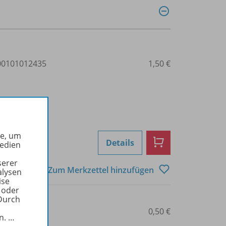
0101012435
1,50 €
he, um
Details
Medien
serer
Zum Merkzettel hinzufügen
alysen
ise
 oder
Durch
0101012436
0,50 €
in.
…