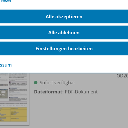
rlesen
Sofort verfügbar
Dateiformat:
PDF-Dokument
Alle akzeptieren
Alle ablehnen
Einstellungen bearbeiten
essum
Textverarbeitung mit Word 2003
OD20
Sofort verfügbar
Dateiformat:
PDF-Dokument