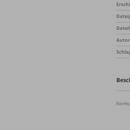
Ersch
Datei
Datei
Autor
Schla
Besc
Formu