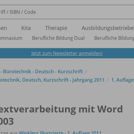
nen
Kita
Therapie
Ausbildungsbetriebe
ymnasium
Berufliche Bildung Dual
Berufliche Bildung
Jetzt zum Newsletter anmelden!
 - Bürotechnik - Deutsch - Kurzschrift
technik, Deutsch, Kurzschrift - Jahrgang 2011
1. Auflag
extverarbeitung mit Word
003
trag aus
Winklers Illustrierte - 1. Auflage 2011