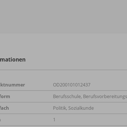
rmationen
uktnummer
OD200101012437
form
Berufsschule, Berufsvorbereitungsj
fach
Politik
,
Sozialkunde
n
1