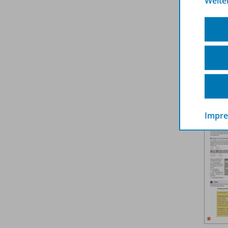
Weite
Impr