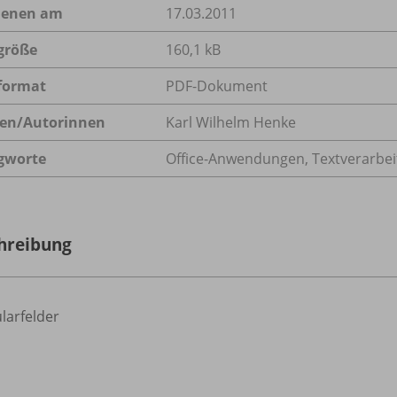
ienen am
17.03.2011
größe
160,1 kB
format
PDF-Dokument
en/
Autorinnen
Karl Wilhelm Henke
gworte
Office-Anwendungen, Textverarbe
hreibung
larfelder