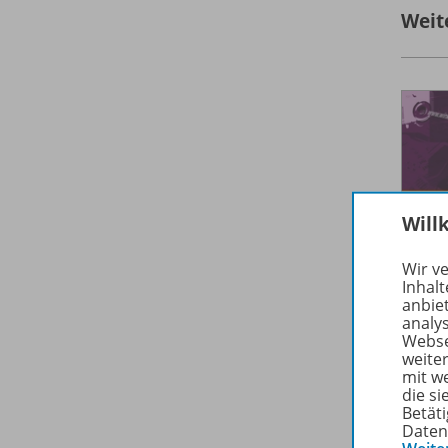
Weit
Will
Wir v
Inhalt
anbie
analy
Webse
weite
mit w
die s
Betäti
Daten