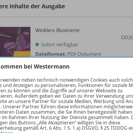
ere Inhalte der Ausgabe
Winklers Illustrierte
OD20
Sofort verfügbar
Dateiformat:
PDF-Dokument
kommen bei Westermann
erwenden neben technisch notwendigen Cookies auch solc
e und Anzeigen zu personalisieren, Funktionen für soziale 
ten zu können und die Zugriffe auf unserer Webseite zu
sieren. Außerdem geben wir Daten zu ihrer Verwendung un
ite an unsere Partner für soziale Medien, Werbung und An
r. Unserer Partner führen diese Informationen möglicherwe
eiteren Daten zusammen, die Sie ihnen bereitgestellt haben
ie im Rahmen Ihrer Nutzung der Dienste gesammelt haben. 
Textverarbeitung mit Word 2010/
gen des Buttons „Alle Akzeptieren“ willigen Sie in diese
2007
OD20
erhebung gemäß Art. 6 Abs. 1 S. 1 a) DSGVO, § 25 TDDDG e