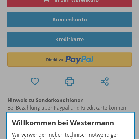
In den Warenkorb
Kundenkonto
Kreditkarte
Hinweis zu Sonderkonditionen
Bei Bezahlung über Paypal und Kreditkarte können
keine Sonderkonditionen gewährt werden.
Willkommen bei Westermann
Sie haben ein passendes
Spar-Paket
?
Um den für Sie gültigen Preis zu sehen,
melden Sie
Wir verwenden neben technisch notwendigen
sich bitte an
.