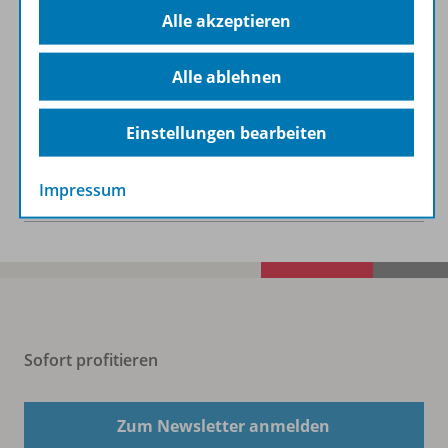
Alle akzeptieren
Informationen
Alle ablehnen
Beschreibung
Einstellungen bearbeiten
Spar-Pakete
Impressum
Sofort profitieren
Zum Newsletter anmelden