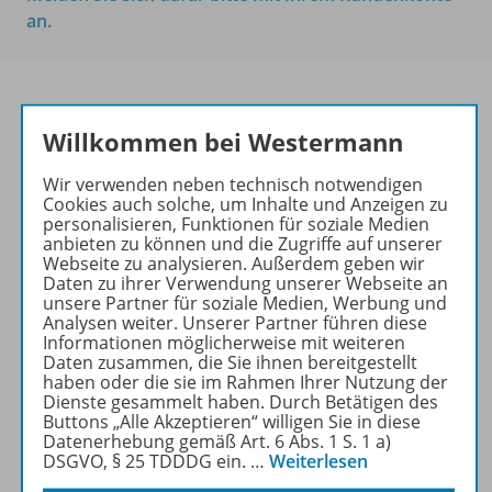
an.
Willkommen bei Westermann
PRAXIS
DEUTSCHUNTERRICHT
Wir verwenden neben technisch notwendigen
Cookies auch solche, um Inhalte und Anzeigen zu
Ihr Wegweiser zu den
personalisieren, Funktionen für soziale Medien
wichtigsten Seiten:
anbieten zu können und die Zugriffe auf unserer
Webseite zu analysieren. Außerdem geben wir
zu den Abo-Angeboten
Daten zu ihrer Verwendung unserer Webseite an
unsere Partner für soziale Medien, Werbung und
zum Zeitschriftenkiosk
Analysen weiter. Unserer Partner führen diese
zum Online-Archiv
Informationen möglicherweise mit weiteren
Daten zusammen, die Sie ihnen bereitgestellt
haben oder die sie im Rahmen Ihrer Nutzung der
Mehr zur Zeitschrift
Dienste gesammelt haben. Durch Betätigen des
Buttons „Alle Akzeptieren“ willigen Sie in diese
Datenerhebung gemäß Art. 6 Abs. 1 S. 1 a)
DSGVO, § 25 TDDDG ein.
…
Weiterlesen