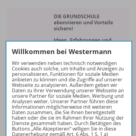
DIE GRUNDSCHULE
abonnieren und Vorteile
sichern!
Ideen, Erfahrungen und
Konzepte für Ihren
Willkommen bei Westermann
Schulalltag
Wir verwenden neben technisch notwendigen
Die Zeitschrift erscheint als
Cookies auch solche, um Inhalte und Anzeigen zu
personalisieren, Funktionen für soziale Medien
Print- und als digitale Version.
anbieten zu können und die Zugriffe auf unserer
Beiträge und Materialien
Webseite zu analysieren. Außerdem geben wir
können im Online-Archiv von
Daten zu ihrer Verwendung unserer Webseite an
unsere Partner für soziale Medien, Werbung und
DIE GRUNDSCHULE kostenlos
Analysen weiter. Unserer Partner führen diese
recherchiert und
Informationen möglicherweise mit weiteren
heruntergeladen werden (nur
Daten zusammen, die Sie ihnen bereitgestellt
haben oder die sie im Rahmen Ihrer Nutzung der
für Privatpersonen).
Dienste gesammelt haben. Durch Betätigen des
Jetzt kostengünstig
Buttons „Alle Akzeptieren“ willigen Sie in diese
Probelesen oder gleich zum
Datenerhebung gemäß Art. 6 Abs. 1 S. 1 a)