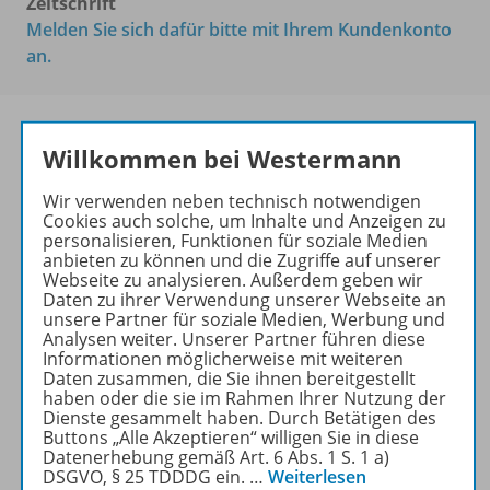
Zeitschrift
Melden Sie sich dafür bitte mit Ihrem Kundenkonto
an.
Willkommen bei Westermann
PRAXIS
Wir verwenden neben technisch notwendigen
DEUTSCHUNTERRICHT
Cookies auch solche, um Inhalte und Anzeigen zu
personalisieren, Funktionen für soziale Medien
Ihr Wegweiser zu den
anbieten zu können und die Zugriffe auf unserer
wichtigsten Seiten:
Webseite zu analysieren. Außerdem geben wir
Daten zu ihrer Verwendung unserer Webseite an
zu den Abo-Angeboten
unsere Partner für soziale Medien, Werbung und
Analysen weiter. Unserer Partner führen diese
zum Zeitschriftenkiosk
Informationen möglicherweise mit weiteren
zum Online-Archiv
Daten zusammen, die Sie ihnen bereitgestellt
haben oder die sie im Rahmen Ihrer Nutzung der
Dienste gesammelt haben. Durch Betätigen des
Mehr zur Zeitschrift
Buttons „Alle Akzeptieren“ willigen Sie in diese
Datenerhebung gemäß Art. 6 Abs. 1 S. 1 a)
DSGVO, § 25 TDDDG ein.
…
Weiterlesen