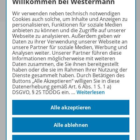
Willkommen bei Westermann
Um den für Sie gültigen Preis zu sehen,
melden Sie
sich bitte an
.
Wir verwenden neben technisch notwendigen
Cookies auch solche, um Inhalte und Anzeigen zu
personalisieren, Funktionen für soziale Medien
anbieten zu können und die Zugriffe auf unserer
Webseite zu analysieren. Außerdem geben wir
Daten zu ihrer Verwendung unserer Webseite an
unsere Partner für soziale Medien, Werbung und
Informationen
Analysen weiter. Unserer Partner führen diese
Informationen möglicherweise mit weiteren
Daten zusammen, die Sie ihnen bereitgestellt
haben oder die sie im Rahmen Ihrer Nutzung der
Beschreibung
Dienste gesammelt haben. Durch Betätigen des
Buttons „Alle Akzeptieren“ willigen Sie in diese
Datenerhebung gemäß Art. 6 Abs. 1 S. 1 a)
DSGVO, § 25 TDDDG ein.
…
Weiterlesen
Weitere Inhalte der Ausgabe
Alle akzeptieren
Spar-Pakete
Alle ablehnen