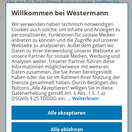
Um den für Sie gültigen Preis zu sehen,
melden Sie
sich bitte an
.
Willkommen bei Westermann
Wir verwenden neben technisch notwendigen
Cookies auch solche, um Inhalte und Anzeigen zu
personalisieren, Funktionen für soziale Medien
anbieten zu können und die Zugriffe auf unserer
Webseite zu analysieren. Außerdem geben wir
Informationen
Daten zu ihrer Verwendung unserer Webseite an
unsere Partner für soziale Medien, Werbung und
Analysen weiter. Unserer Partner führen diese
Informationen möglicherweise mit weiteren
Beschreibung
Daten zusammen, die Sie ihnen bereitgestellt
haben oder die sie im Rahmen Ihrer Nutzung der
Dienste gesammelt haben. Durch Betätigen des
Buttons „Alle Akzeptieren“ willigen Sie in diese
Weitere Inhalte der Ausgabe
Datenerhebung gemäß Art. 6 Abs. 1 S. 1 a)
DSGVO, § 25 TDDDG ein.
…
Weiterlesen
Alle akzeptieren
Ergänzende Materialien
Alle ablehnen