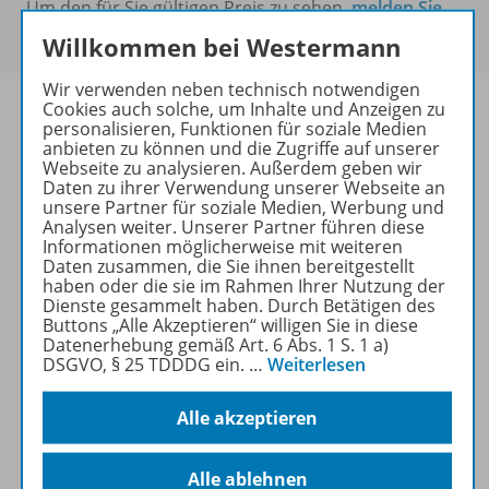
Um den für Sie gültigen Preis zu sehen,
melden Sie
sich bitte an
.
Willkommen bei Westermann
Wir verwenden neben technisch notwendigen
Cookies auch solche, um Inhalte und Anzeigen zu
personalisieren, Funktionen für soziale Medien
anbieten zu können und die Zugriffe auf unserer
Webseite zu analysieren. Außerdem geben wir
Informationen
Daten zu ihrer Verwendung unserer Webseite an
unsere Partner für soziale Medien, Werbung und
Analysen weiter. Unserer Partner führen diese
Informationen möglicherweise mit weiteren
Beschreibung
Daten zusammen, die Sie ihnen bereitgestellt
haben oder die sie im Rahmen Ihrer Nutzung der
Dienste gesammelt haben. Durch Betätigen des
Buttons „Alle Akzeptieren“ willigen Sie in diese
Weitere Inhalte der Ausgabe
Datenerhebung gemäß Art. 6 Abs. 1 S. 1 a)
DSGVO, § 25 TDDDG ein.
…
Weiterlesen
Alle akzeptieren
Ergänzende Materialien
Alle ablehnen