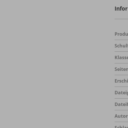
Info
Prod
Schul
Klass
Seite
Ersch
Datei
Datei
Autor
Schla