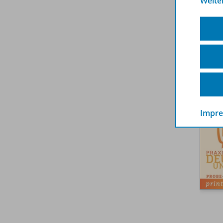
Weite
Impr