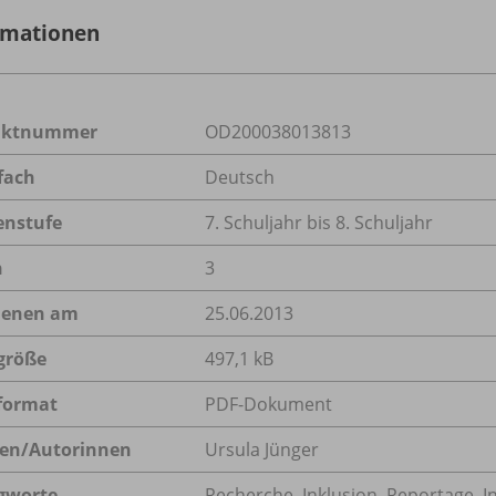
rmationen
uktnummer
OD200038013813
fach
Deutsch
enstufe
7. Schuljahr bis 8. Schuljahr
n
3
ienen am
25.06.2013
größe
497,1 kB
format
PDF-Dokument
en/
Autorinnen
Ursula Jünger
gworte
Recherche, Inklusion, Reportage, I