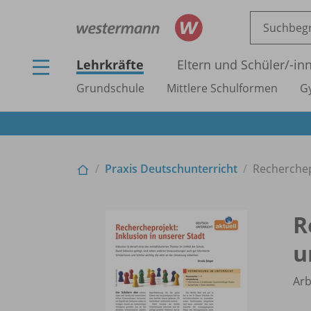
Lehrkräfte
Eltern und Schüler/
-in
Grundschule
Mittlere Schulformen
G
Praxis Deutschunterricht
Recherchepr
R
u
Arb