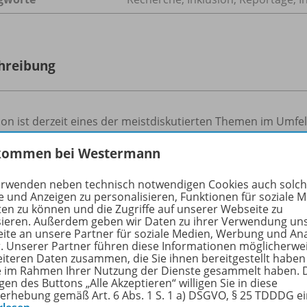
hreibung
ion ist derzeit eines der meistdiskutierten Themen im Umfeld
anderen Voraussetzungen auch gut informierte Schülerinnen
kommen bei Westermann
zung mitwirken.
erwenden neben technisch notwendigen Cookies auch solc
e und Anzeigen zu personalisieren, Funktionen für soziale 
ten zu können und die Zugriffe auf unserer Webseite zu
sieren. Außerdem geben wir Daten zu ihrer Verwendung un
-Pakete
ite an unsere Partner für soziale Medien, Werbung und An
r. Unserer Partner führen diese Informationen möglicherwe
eiteren Daten zusammen, die Sie ihnen bereitgestellt haben
ie im Rahmen Ihrer Nutzung der Dienste gesammelt haben. 
gen des Buttons „Alle Akzeptieren“ willigen Sie in diese
Praxis Deutschunterricht
erhebung gemäß Art. 6 Abs. 1 S. 1 a) DSGVO, § 25 TDDDG e
print+digital
2366