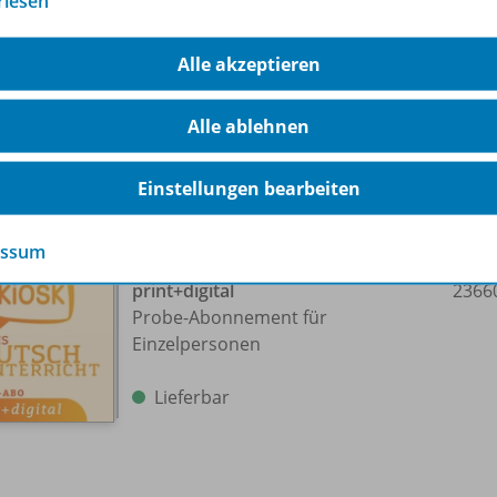
rlesen
Abonnement für Einzelpersonen
Alle akzeptieren
Lieferbar
Alle ablehnen
Einstellungen bearbeiten
essum
Praxis Deutschunterricht
print+digital
2366
Probe-Abonnement für
Einzelpersonen
Lieferbar