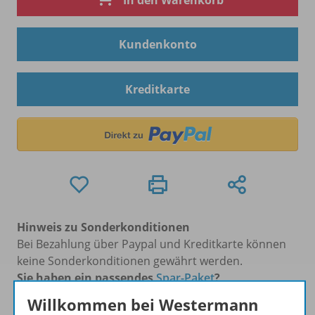
In den Warenkorb
Kundenkonto
Kreditkarte
Hinweis zu Sonderkonditionen
Bei Bezahlung über Paypal und Kreditkarte können
keine Sonderkonditionen gewährt werden.
Sie haben ein passendes
Spar-Paket
?
Um den für Sie gültigen Preis zu sehen,
melden Sie
Willkommen bei Westermann
sich bitte an
.