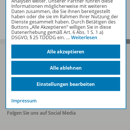
Analysen weiter. Unserer Partner führen diese
Informationen möglicherweise mit weiteren
Daten zusammen, die Sie ihnen bereitgestellt
haben oder die sie im Rahmen Ihrer Nutzung der
Benachrichtigungs-Service
Dienste gesammelt haben. Durch Betätigen des
Buttons „Alle Akzeptieren“ willigen Sie in diese
Datenerhebung gemäß Art. 6 Abs. 1 S. 1 a)
DSGVO, § 25 TDDDG ein.
…
Weiterlesen
Alle akzeptieren
Sofort profitieren
Alle ablehnen
Einstellungen bearbeiten
Zum Newsletter anmelden
Impressum
Folgen Sie uns auf Social Media