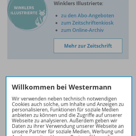
Winklers Illustrierte
:
zu den Abo-Angeboten
zum Zeitschriftenkiosk
zum Online-Archiv
Mehr zur Zeitschrift
Informationen
Willkommen bei Westermann
Wir verwenden neben technisch notwendigen
Cookies auch solche, um Inhalte und Anzeigen zu
Produkte des Jahrgangs
personalisieren, Funktionen für soziale Medien
anbieten zu können und die Zugriffe auf unserer
Webseite zu analysieren. Außerdem geben wir
Daten zu ihrer Verwendung unserer Webseite an
Konzept
unsere Partner für soziale Medien, Werbung und