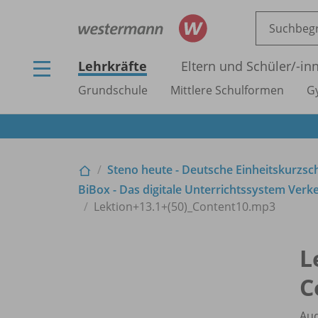
Lehrkräfte
Eltern und Schüler/
-in
Grundschule
Mittlere Schulformen
G
Steno heute - Deutsche Einheitskurzsch
BiBox - Das digitale Unterrichtssystem Verkeh
Lektion+13.1+(50)_
Content10.mp3
L
C
Au