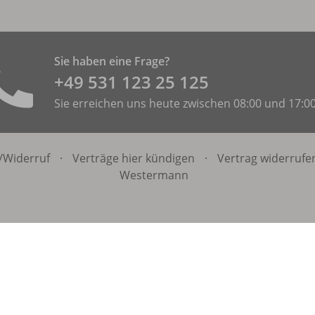
Sie haben eine Frage?
+49 531 ­123 25 125
Sie erreichen uns heute zwischen 08:00 und 17:0
/
Widerruf
·
Verträge hier kündigen
·
Vertrag widerrufe
Westermann