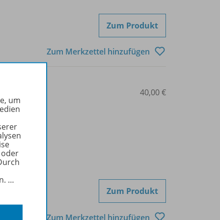
Zum Produkt
Zum Merkzettel hinzufügen
427-82998
40,00 €
he, um
Medien
serer
alysen
ise
 oder
Durch
in.
…
Zum Produkt
Zum Merkzettel hinzufügen