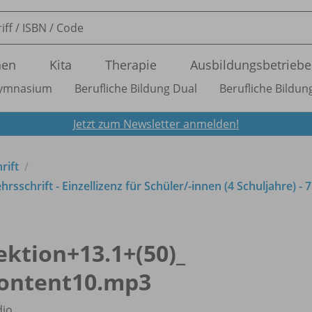
nen
Kita
Therapie
Ausbildungsbetriebe
ymnasium
Berufliche Bildung Dual
Berufliche Bildung
Jetzt zum Newsletter anmelden!
rift
rsschrift - Einzellizenz für Schüler/
-innen (4 Schuljahre) - 
ektion+13.1+(50)_
ontent10.mp3
dio