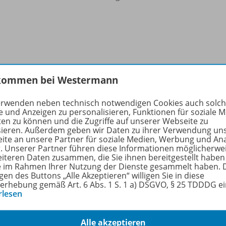
kommen bei Westermann
Steno heute - Deutsche
Einheitskurzschrift
WEB-
erwenden neben technisch notwendigen Cookies auch solc
BiBox - Das digitale
e und Anzeigen zu personalisieren, Funktionen für soziale 
Unterrichtssystem Verkehrsschrift
ten zu können und die Zugriffe auf unserer Webseite zu
sieren. Außerdem geben wir Daten zu ihrer Verwendung un
ite an unsere Partner für soziale Medien, Werbung und An
Klassensatz PrintPlus (1 Schuljahr)
r. Unserer Partner führen diese Informationen möglicherwe
eiteren Daten zusammen, die Sie ihnen bereitgestellt haben
Sofort verfügbar
ie im Rahmen Ihrer Nutzung der Dienste gesammelt haben. 
gen des Buttons „Alle Akzeptieren“ willigen Sie in diese
erhebung gemäß Art. 6 Abs. 1 S. 1 a) DSGVO, § 25 TDDDG e
Nur für ausgewählte Kundengruppen
rlesen
bestellbar
Alle akzeptieren