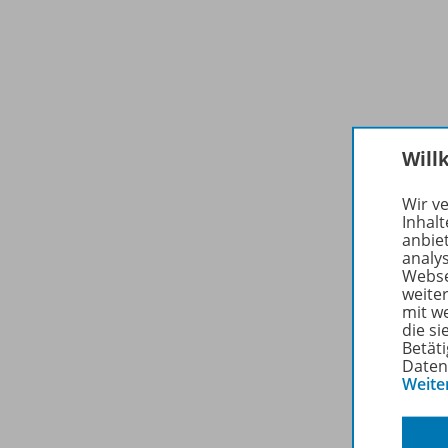
Will
Wir v
Inhalt
anbie
analy
Webse
weite
mit w
die s
Betäti
Daten
Weite