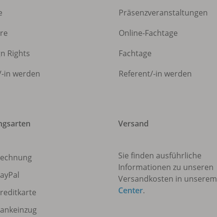
e
Präsenzveranstaltungen
ere
Online-Fachtage
gn Rights
Fachtage
/
-in werden
Referent/
-in werden
ngsarten
Versand
Sie finden ausführliche
echnung
Informationen zu unseren
ayPal
Versandkosten in unsere
Center
.
reditkarte
ankeinzug