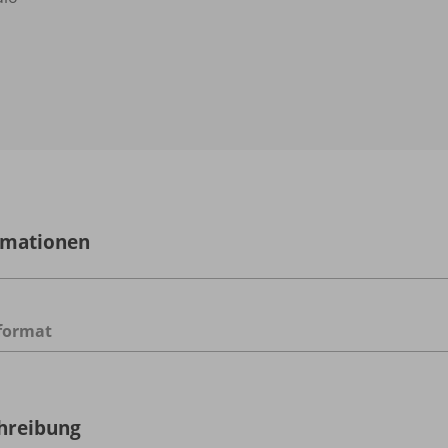
rmationen
format
hreibung