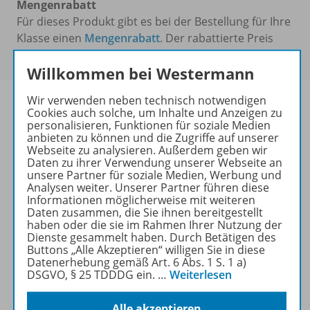
Mengenrabatt
Für dieses Produkt gibt es bei der Bestellung für Ihre
Klasse einen
Mengenrabatt
. Der rabattierte Preis
wird Ihnen an der Kasse angezeigt.
Willkommen bei Westermann
Wir verwenden neben technisch notwendigen
Cookies auch solche, um Inhalte und Anzeigen zu
personalisieren, Funktionen für soziale Medien
anbieten zu können und die Zugriffe auf unserer
Produktinformationen
Webseite zu analysieren. Außerdem geben wir
Daten zu ihrer Verwendung unserer Webseite an
unsere Partner für soziale Medien, Werbung und
Analysen weiter. Unserer Partner führen diese
Beschreibung
Informationen möglicherweise mit weiteren
Daten zusammen, die Sie ihnen bereitgestellt
haben oder die sie im Rahmen Ihrer Nutzung der
Dienste gesammelt haben. Durch Betätigen des
Lizenzbedingungen
Buttons „Alle Akzeptieren“ willigen Sie in diese
Datenerhebung gemäß Art. 6 Abs. 1 S. 1 a)
DSGVO, § 25 TDDDG ein.
…
Weiterlesen
Zugehörige Produkte
Alle akzeptieren