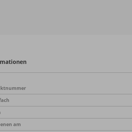
rmationen
uktnummer
fach
n
ienen am