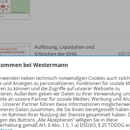
Auflösung, Liquidation und
Erlöschen der OHG
OD10
Arbeitsblatt
kommen bei Westermann
Sofort verfügbar
erwenden neben technisch notwendigen Cookies auch solc
e und Anzeigen zu personalisieren, Funktionen für soziale 
Dateiformat:
PDF-Dokument
ten zu können und die Zugriffe auf unserer Webseite zu
sieren. Außerdem geben wir Daten zu ihrer Verwendung un
ite an unsere Partner für soziale Medien, Werbung und An
r. Unserer Partner führen diese Informationen möglicherwe
eiteren Daten zusammen, die Sie ihnen bereitgestellt haben
ie im Rahmen Ihrer Nutzung der Dienste gesammelt haben. 
gen des Buttons „Alle Akzeptieren“ willigen Sie in diese
erhebung gemäß Art. 6 Abs. 1 S. 1 a) DSGVO, § 25 TDDDG e