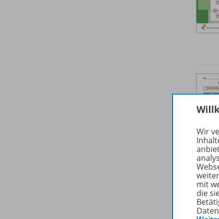
Will
Wir v
Inhalt
anbie
analy
Webse
weite
mit w
die s
Betäti
Daten