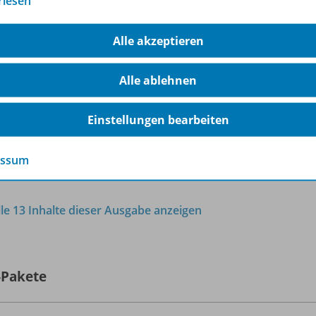
rlesen
Rechte und Pflichten der OHG-
Gesellschafter
OD10
Arbeitsblatt
Alle akzeptieren
Sofort verfügbar
Alle ablehnen
Dateiformat:
PDF-Dokument
Einstellungen bearbeiten
essum
lle 13 Inhalte dieser Ausgabe anzeigen
-Pakete