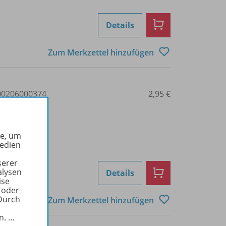
Details
Zum Merkzettel hinzufügen
0206000374
2,95 €
he, um
Medien
serer
alysen
Details
ise
 oder
Durch
Zum Merkzettel hinzufügen
in.
…