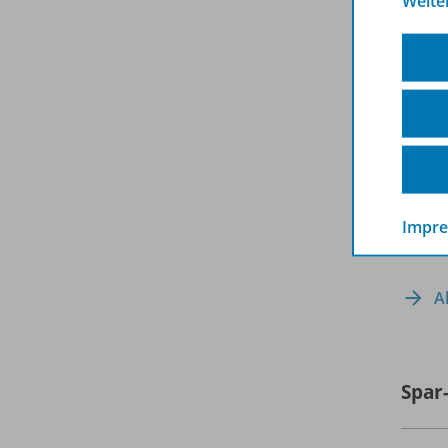
Weite
Impr
A
Spar