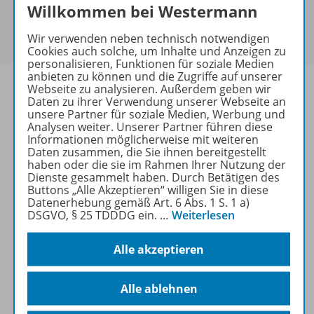
Sie haben ein passendes
Spar-Paket
?
Willkommen bei Westermann
Um den für Sie gültigen Preis zu sehen,
melden Sie
Wir verwenden neben technisch notwendigen
sich bitte an
.
Cookies auch solche, um Inhalte und Anzeigen zu
personalisieren, Funktionen für soziale Medien
anbieten zu können und die Zugriffe auf unserer
Webseite zu analysieren. Außerdem geben wir
Daten zu ihrer Verwendung unserer Webseite an
unsere Partner für soziale Medien, Werbung und
Analysen weiter. Unserer Partner führen diese
Informationen
Informationen möglicherweise mit weiteren
Daten zusammen, die Sie ihnen bereitgestellt
haben oder die sie im Rahmen Ihrer Nutzung der
Dienste gesammelt haben. Durch Betätigen des
Weitere Inhalte der Ausgabe
Buttons „Alle Akzeptieren“ willigen Sie in diese
Datenerhebung gemäß Art. 6 Abs. 1 S. 1 a)
DSGVO, § 25 TDDDG ein.
…
Weiterlesen
Beitrag
Alle akzeptieren
Alle ablehnen
Spar-Pakete