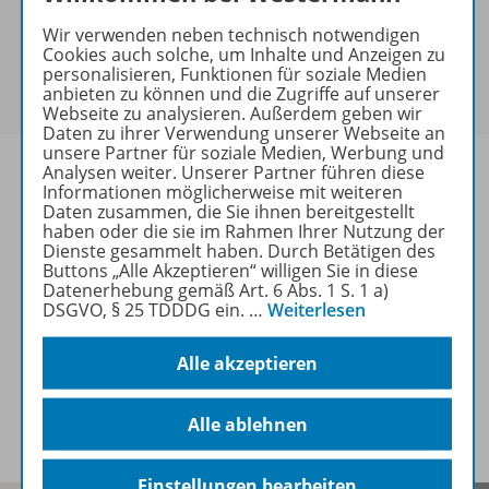
keine Sonderkonditionen gewährt werden.
Wir verwenden neben technisch notwendigen
Sie haben ein passendes
Spar-Paket
?
Cookies auch solche, um Inhalte und Anzeigen zu
Um den für Sie gültigen Preis zu sehen,
melden Sie
personalisieren, Funktionen für soziale Medien
anbieten zu können und die Zugriffe auf unserer
sich bitte an
.
Webseite zu analysieren. Außerdem geben wir
Daten zu ihrer Verwendung unserer Webseite an
unsere Partner für soziale Medien, Werbung und
Analysen weiter. Unserer Partner führen diese
Informationen möglicherweise mit weiteren
Daten zusammen, die Sie ihnen bereitgestellt
haben oder die sie im Rahmen Ihrer Nutzung der
Informationen
Dienste gesammelt haben. Durch Betätigen des
Buttons „Alle Akzeptieren“ willigen Sie in diese
Datenerhebung gemäß Art. 6 Abs. 1 S. 1 a)
DSGVO, § 25 TDDDG ein.
…
Weiterlesen
Weitere Inhalte der Ausgabe
Alle akzeptieren
Spar-Pakete
Alle ablehnen
Einstellungen bearbeiten