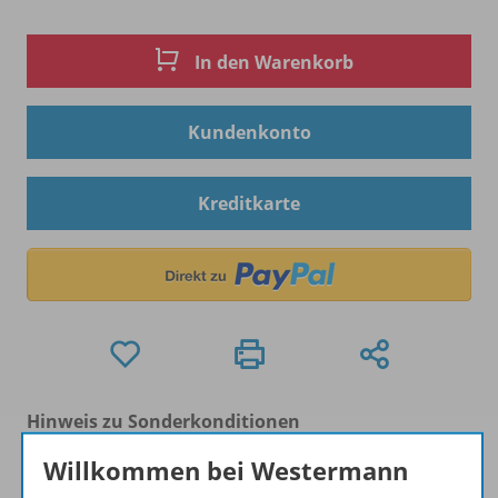
In den Warenkorb
Kundenkonto
Kreditkarte
Hinweis zu Sonderkonditionen
Bei Bezahlung über Paypal und Kreditkarte können
Willkommen bei Westermann
keine Sonderkonditionen gewährt werden.