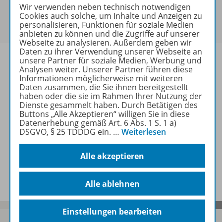
Sie haben ein passendes
Spar-Paket
?
Wir verwenden neben technisch notwendigen
Um den für Sie gültigen Preis zu sehen,
melden Sie
Cookies auch solche, um Inhalte und Anzeigen zu
personalisieren, Funktionen für soziale Medien
sich bitte an
.
anbieten zu können und die Zugriffe auf unserer
Webseite zu analysieren. Außerdem geben wir
Daten zu ihrer Verwendung unserer Webseite an
unsere Partner für soziale Medien, Werbung und
Analysen weiter. Unserer Partner führen diese
Informationen möglicherweise mit weiteren
Daten zusammen, die Sie ihnen bereitgestellt
Informationen
haben oder die sie im Rahmen Ihrer Nutzung der
Dienste gesammelt haben. Durch Betätigen des
Buttons „Alle Akzeptieren“ willigen Sie in diese
Datenerhebung gemäß Art. 6 Abs. 1 S. 1 a)
Weitere Inhalte der Ausgabe
DSGVO, § 25 TDDDG ein.
…
Weiterlesen
Alle akzeptieren
Spar-Pakete
Alle ablehnen
Einstellungen bearbeiten